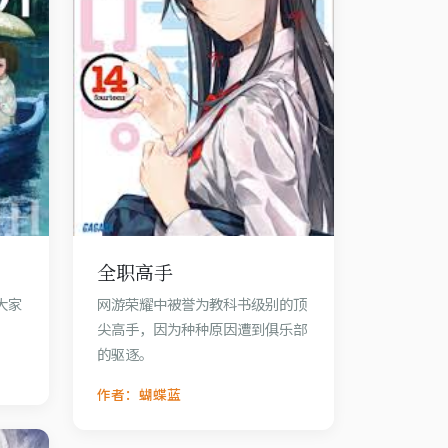
全职高手
大家
网游荣耀中被誉为教科书级别的顶
尖高手，因为种种原因遭到俱乐部
的驱逐。
作者：蝴蝶蓝