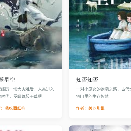
噬星空
知否知否
球经历一场大灾难后，人类进入
一对小庶女的逆袭之路，古代
宙时代，罗峰崛起于草根。
宅门里的生存智慧。
者：我吃西红柿
作者：关心则乱