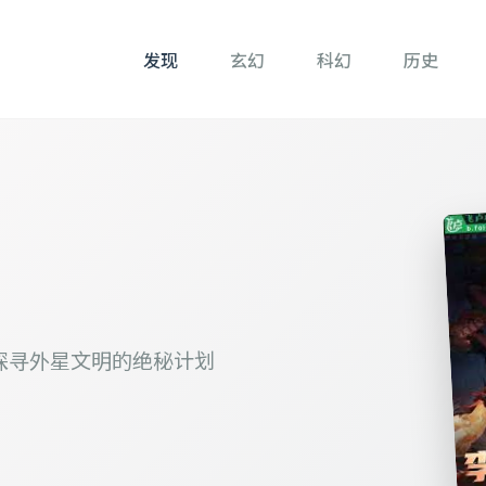
发现
玄幻
科幻
历史
探寻外星文明的绝秘计划