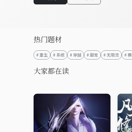
热门题材
# 重生
# 系统
# 穿越
# 甜宠
# 无限流
# 
大家都在读
玄幻