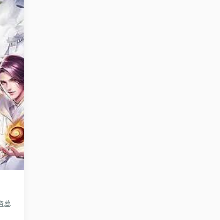
悬疑
盗墓