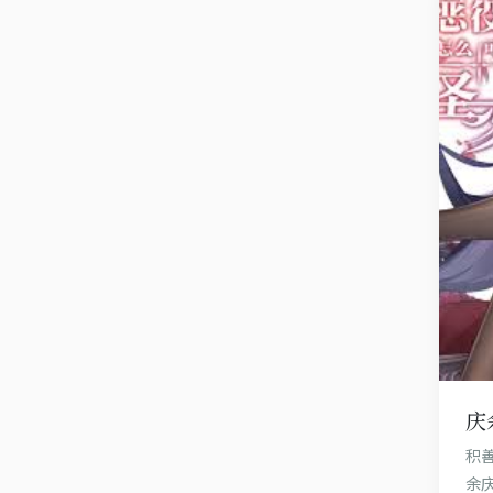
庆
积
余