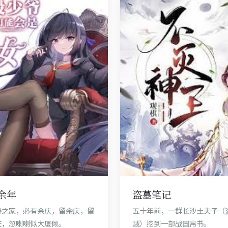
历史
余年
盗墓笔记
善之家，必有余庆，留余庆，留
五十年前，一群长沙土夫子（
庆，忽喇喇似大厦倾。
贼）挖到一部战国帛书。