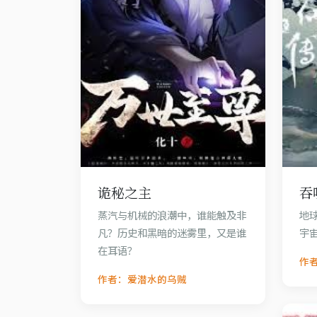
诡秘之主
吞
蒸汽与机械的浪潮中，谁能触及非
地
凡？历史和黑暗的迷雾里，又是谁
宇
在耳语？
作
作者：爱潜水的乌贼